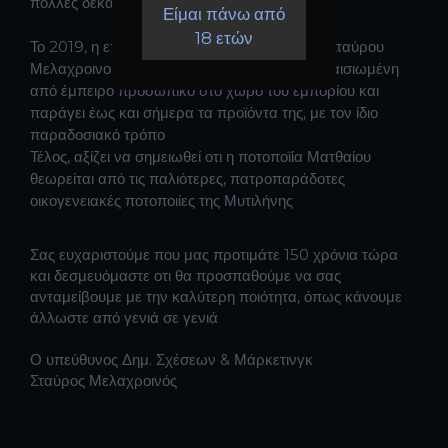
πολλές δεκαετίες τώρα.
Είμαι πάνω από
18 ετών
Το 2019, η επιχείρηση πέρασε στα χέρια του Σταύρου
Μελαχροινού, δισέγγονου του Ι. Ματθαίου, πλαισιωμένη
από έμπειρο προσωπικό στο χώρο του εμπορίου και
παράγει έως και σήμερα τα προϊόντα της, με τον ίδιο
παραδοσιακό τρόπο
Τέλος, αξίζει να σημειωθεί οτι η ποτοποϊία Ματθαίου
θεωρείται από τις παλιότερες, πατροπαράδοτες
οικογενειακές ποτοποιίες της Μυτιλήνης
Σας ευχαριστούμε που μας προτιμάτε 150 χρόνια τώρα
και δεσμευόμαστε οτι θα προσπαθούμε να σας
ανταμείβουμε με την καλύτερη ποιότητα, όπως κάνουμε
άλλωστε από γενιά σε γενιά
Ο υπεύθυνος Δημ. Σχέσεων & Μάρκετινγκ
Σταύρος Μελαχροινός