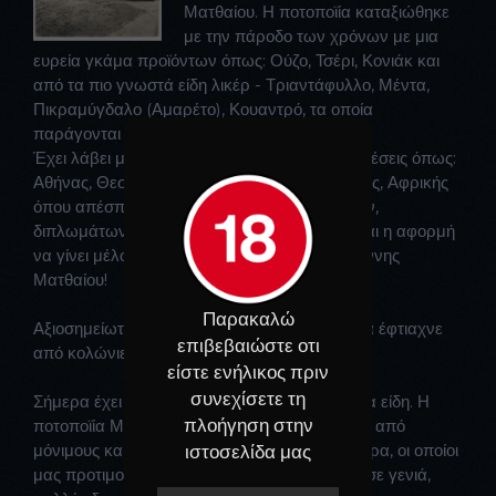
Ματθαίου. Η ποτοποϊία καταξιώθηκε
με την πάροδο των χρόνων με μια
ευρεία γκάμα προϊόντων όπως: Ούζο, Τσέρι, Κονιάκ και
από τα πιο γνωστά είδη λικέρ - Τριαντάφυλλο, Μέντα,
Πικραμύγδαλο (Αμαρέτο), Κουαντρό, τα οποία
παράγονται έως και σήμερα
Έχει λάβει μέρος σε εγχώριες και διεθνείς εκθέσεις όπως:
Αθήνας, Θεσσαλονίκης και Ευρώπης, Αμερικής, Αφρικής
όπου απέσπασε ένα μεγάλο αριθμό βραβείων,
διπλωμάτων και μεταλλείων, ο οποίος ήταν και η αφορμή
να γίνει μέλος της επιτροπής και ο ίδιος ο Ιωάννης
Ματθαίου!
Παρακαλώ
Αξιοσημείωτο είναι οτι η ποτοποϊία παλαιότερα έφτιαχνε
επιβεβαιώστε οτι
από κολώνιες έως και ουίσκι!
είστε ενήλικος πριν
συνεχίσετε τη
Σήμερα έχει περιοριστεί στα προαναφερόμενα είδη. Η
πλοήγηση στην
ποτοποϊία Ματθαίου έχει ένα μεγάλο ποσοστό από
μόνιμους και εκλεκτούς πελάτες έως και σήμερα, οι οποίοι
ιστοσελίδα μας
μας προτιμούν και μας συστήνουν από γενιά σε γενιά,