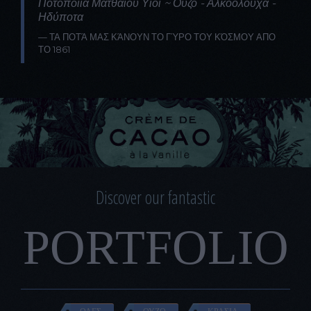
Ποτοποιία Ματθαίου Υιοί ~ Ούζο - Αλκοολούχα -
Ηδύποτα
ΤΑ ΠΟΤΆ ΜΑΣ ΚΆΝΟΥΝ ΤΟ ΓΎΡΟ ΤΟΥ ΚΌΣΜΟΥ ΑΠΟ
ΤΟ 1861
Discover our fantastic
PORTFOLIO