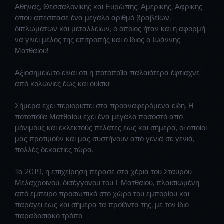
Αθήνας, Θεσσαλονίκης και Ευρώπης, Αμερικής, Αφρικής
όπου απέσπασε ένα μεγάλο αριθμό βραβείων,
διπλωμάτων και μεταλλείων, ο οποίος ήταν και η αφορμή
να γίνει μέλος της επιτροπής και ο ίδιος ο Ιωάννης
Ματθαίου!
Αξιοσημείωτο είναι οτι η ποτοποϊία παλαιότερα έφτιαχνε
από κολώνιες έως και ουίσκι!
Σήμερα έχει περιοριστεί στα προαναφερόμενα είδη. Η
ποτοποϊία Ματθαίου έχει ένα μεγάλο ποσοστό από
μόνιμους και εκλεκτούς πελάτες έως και σήμερα, οι οποίοι
μας προτιμούν και μας συστήνουν από γενιά σε γενιά,
πολλές δεκαετίες τώρα.
Το 2019, η επιχείρηση πέρασε στα χέρια του Σταύρου
Μελαχροινού, δισέγγονου του Ι. Ματθαίου, πλαισιωμένη
από έμπειρο προσωπικό στο χώρο του εμπορίου και
παράγει έως και σήμερα τα προϊόντα της, με τον ίδιο
παραδοσιακό τρόπο