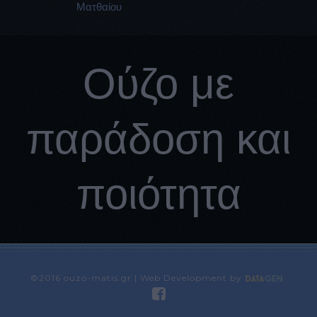
Ματθαίου
Ούζο με
παράδοση και
ποιότητα
©2016 ouzo-matis.gr | Web Development by