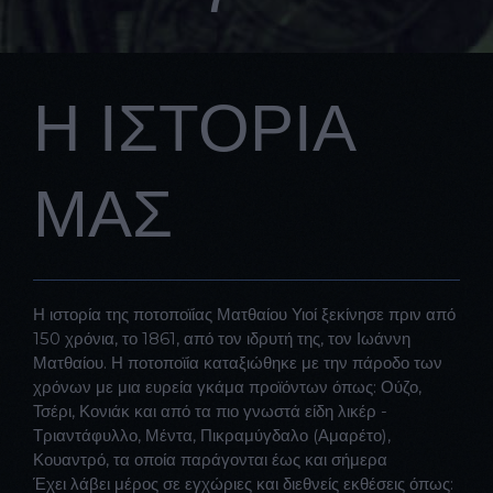
Η IΣΤΟΡΙΑ
ΜΑΣ
Η ιστορία της ποτοποϊίας Ματθαίου Υιοί ξεκίνησε πριν από
150 χρόνια, το 1861, από τον ιδρυτή της, τον Ιωάννη
Ματθαίου. Η ποτοποϊία καταξιώθηκε με την πάροδο των
χρόνων με μια ευρεία γκάμα προϊόντων όπως: Ούζο,
Τσέρι, Κονιάκ και από τα πιο γνωστά είδη λικέρ -
Τριαντάφυλλο, Μέντα, Πικραμύγδαλο (Αμαρέτο),
Κουαντρό, τα οποία παράγονται έως και σήμερα
Έχει λάβει μέρος σε εγχώριες και διεθνείς εκθέσεις όπως: