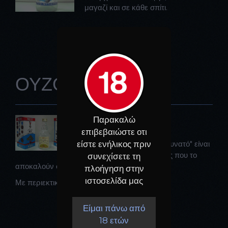
μαγαζί και σε κάθε σπίτι.
ΟΥΖO 40% VOL.
Παρακαλώ
Ούζο 40% Vol.
επιβεβαιώστε οτι
είστε ενήλικος πριν
Το "καλό", το "εξάρι", το "δυνατό" είναι
μερικές απο τις ονομασίες που το
συνεχίσετε τη
αποκαλούν οι ντόπιοι.
πλοήγηση στην
ιστοσελίδα μας
Με περιεκτικότητα 40% οινόπνευμα.
Είμαι πάνω από
18 ετών